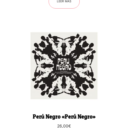
LEER MÁS
Perú Negro «Perú Negro»
26,00
€