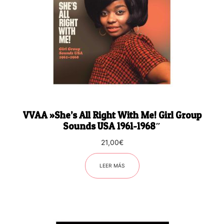
VVAA ‎»She’s All Right With Me! Girl Group
Sounds USA 1961-1968″
21,00
€
LEER MÁS