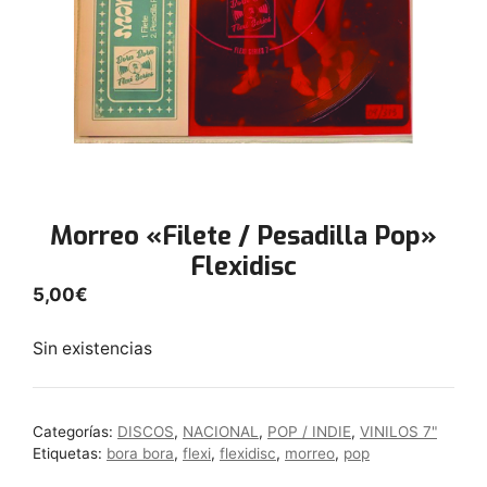
Morreo «Filete / Pesadilla Pop»
Flexidisc
5,00
€
Sin existencias
Categorías:
DISCOS
,
NACIONAL
,
POP / INDIE
,
VINILOS 7"
Etiquetas:
bora bora
,
flexi
,
flexidisc
,
morreo
,
pop