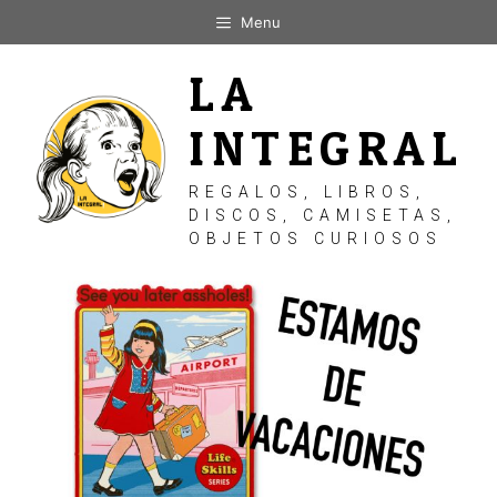
Saltar
Menu
al
contenido
LA
INTEGRAL
REGALOS, LIBROS,
DISCOS, CAMISETAS,
OBJETOS CURIOSOS