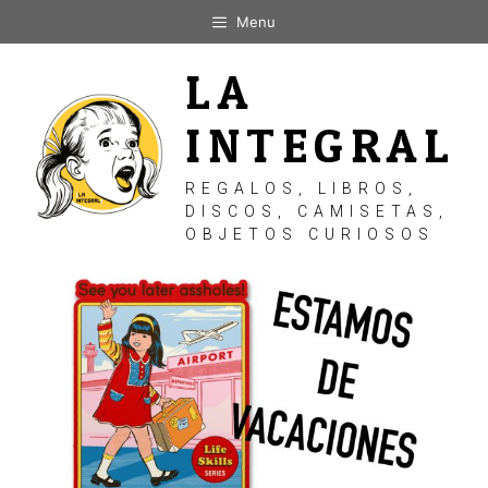
Saltar
Menu
al
contenido
LA
INTEGRAL
REGALOS, LIBROS,
DISCOS, CAMISETAS,
OBJETOS CURIOSOS