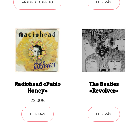
AÑADIR AL CARRITO
LEER MÁS
Radiohead «Pablo
The Beatles
Honey»
«Revolver»
22,00
€
LEER MÁS
LEER MÁS