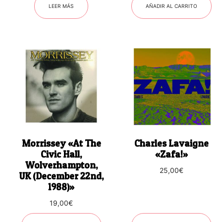
LEER MÁS
AÑADIR AL CARRITO
Morrissey «At The
Charles Lavaigne
Civic Hall,
«Zafa!»
Wolverhampton,
25,00
€
UK (December 22nd,
1988)»
19,00
€