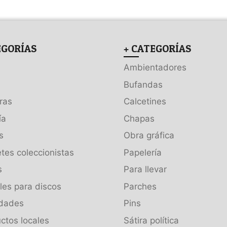
EGORÍAS
+ CATEGORÍAS
Ambientadores
Bufandas
ras
Calcetines
ía
Chapas
s
Obra gráfica
tes coleccionistas
Papelería
s
Para llevar
es para discos
Parches
dades
Pins
ctos locales
Sátira política