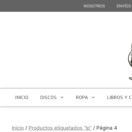
Saltar
NOSOTROS
ENVÍOS
al
contenido
INICIO
DISCOS
ROPA
LIBROS Y 
Inicio
/
Productos etiquetados “lp”
/ Página 4