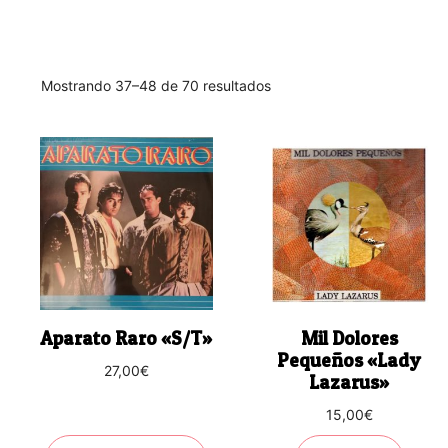
Ordenado
Mostrando 37–48 de 70 resultados
por
los
últimos
Aparato Raro «S/T»
Mil Dolores
Pequeños «Lady
27,00
€
Lazarus»
15,00
€