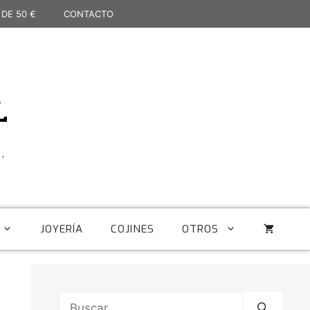
 DE 50 €
CONTACTO
L
,
JOYERÍA
COJINES
OTROS
Buscar: