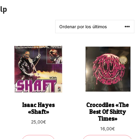
lp
Isaac Hayes
Crocodiles «The
«Shaft»
Best Of Shitty
Times»
25,00
€
16,00
€