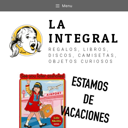
Saltar
Menu
al
contenido
LA
INTEGRAL
REGALOS, LIBROS,
DISCOS, CAMISETAS,
OBJETOS CURIOSOS