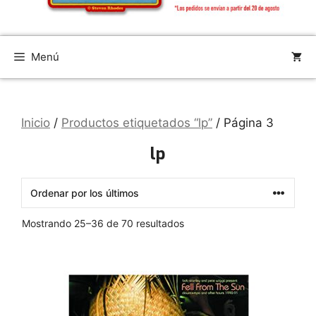
Menú
Inicio
/
Productos etiquetados “lp”
/ Página 3
lp
Ordenado
Mostrando 25–36 de 70 resultados
por
los
últimos