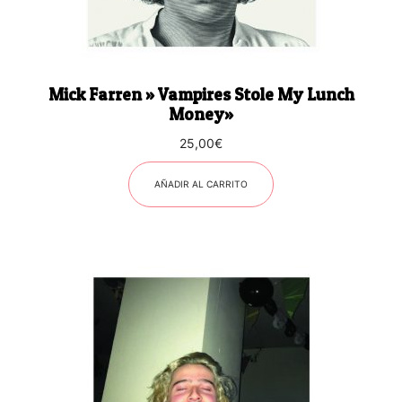
Mick Farren » Vampires Stole My Lunch
Money»
25,00
€
AÑADIR AL CARRITO