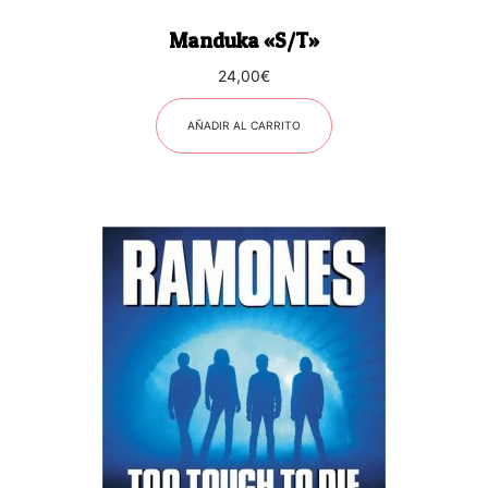
Manduka «S/T»
24,00
€
AÑADIR AL CARRITO