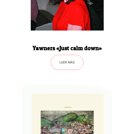
Yawners «Just calm down»
LEER MÁS