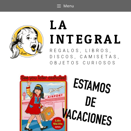
Saltar
Menu
al
contenido
LA
INTEGRAL
REGALOS, LIBROS,
DISCOS, CAMISETAS,
OBJETOS CURIOSOS