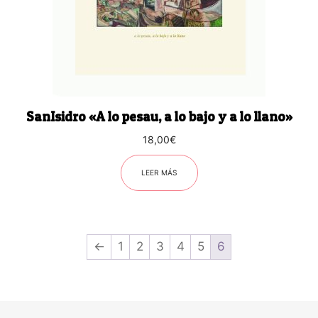
SanIsidro «A lo pesau, a lo bajo y a lo llano»
18,00
€
LEER MÁS
←
1
2
3
4
5
6