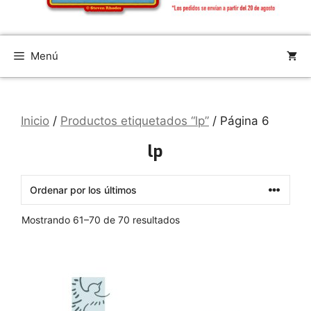
Menú
Inicio
/
Productos etiquetados “lp”
/ Página 6
lp
Ordenado
Mostrando 61–70 de 70 resultados
por
los
últimos