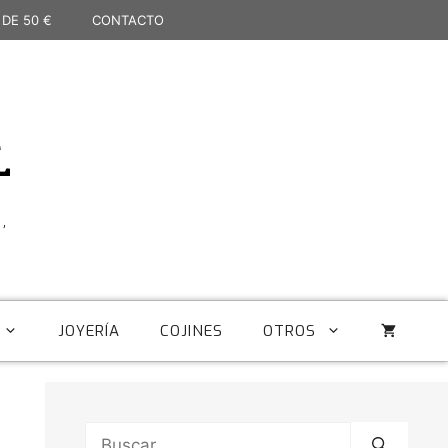
 DE 50 €
CONTACTO
L
,
JOYERÍA
COJINES
OTROS
Buscar: