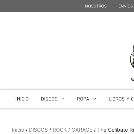
Saltar
NOSOTROS
ENVÍOS
al
contenido
INICIO
DISCOS
ROPA
LIBROS Y 
Inicio
/
DISCOS
/
ROCK / GARAGE
/ The Celibate R