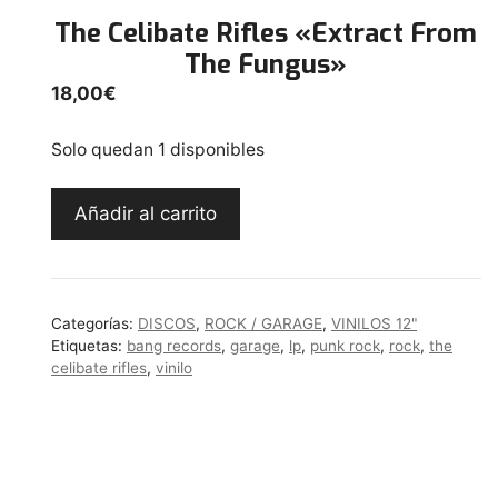
The Celibate Rifles «Extract From
The Fungus»
18,00
€
Solo quedan 1 disponibles
The
Añadir al carrito
Celibate
Rifles
"Extract
From
Categorías:
DISCOS
,
ROCK / GARAGE
,
VINILOS 12"
The
Etiquetas:
bang records
,
garage
,
lp
,
punk rock
,
rock
,
the
Fungus"
celibate rifles
,
vinilo
cantidad