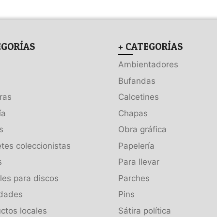
EGORÍAS
+ CATEGORÍAS
Ambientadores
Bufandas
ras
Calcetines
ía
Chapas
s
Obra gráfica
tes coleccionistas
Papelería
s
Para llevar
es para discos
Parches
dades
Pins
ctos locales
Sátira política