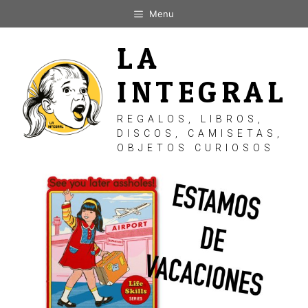
Saltar
Menu
al
contenido
LA
INTEGRAL
REGALOS, LIBROS,
DISCOS, CAMISETAS,
OBJETOS CURIOSOS