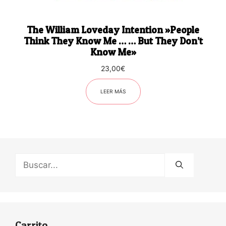
The William Loveday Intention ‎»People
Think They Know Me … … But They Don’t
Know Me»
23,00
€
LEER MÁS
Buscar:
Carrito