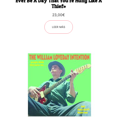
Ever Be A Day That You’re Hung Like A
Thief»
23,00
€
LEER MÁS