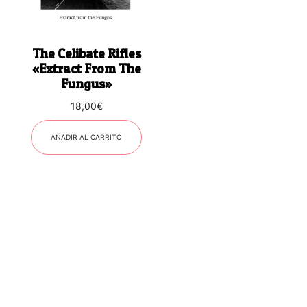
The Celibate Rifles
«Extract From The
Fungus»
18,00
€
AÑADIR AL CARRITO