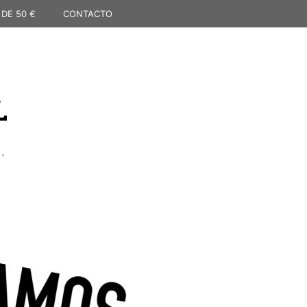
 DE 50 €
CONTACTO
L
,