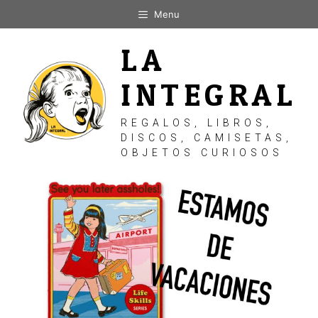
Saltar
Menu
al
contenido
LA
INTEGRAL
REGALOS, LIBROS,
DISCOS, CAMISETAS,
OBJETOS CURIOSOS