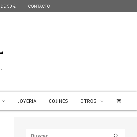
 DE 50 €
CONTACTO
L
,
JOYERÍA
COJINES
OTROS
Buscar: