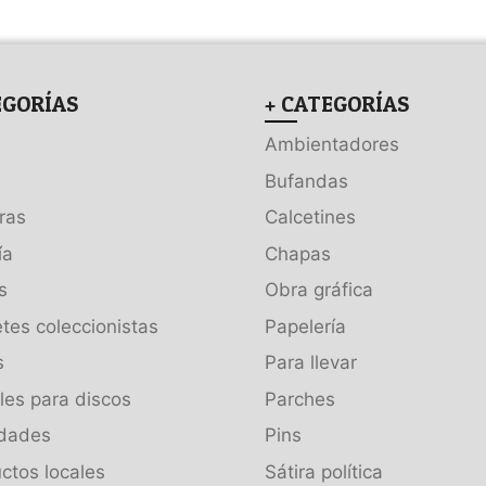
EGORÍAS
+ CATEGORÍAS
Ambientadores
Bufandas
ras
Calcetines
ía
Chapas
s
Obra gráfica
tes coleccionistas
Papelería
s
Para llevar
es para discos
Parches
dades
Pins
ctos locales
Sátira política