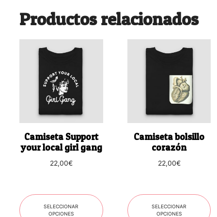
Productos relacionados
Este
Este
producto
producto
tiene
tiene
múltiples
múltiples
variantes.
variantes.
Las
Las
opciones
opciones
se
se
Camiseta Support
Camiseta bolsillo
pueden
pueden
your local girl gang
corazón
elegir
elegir
22,00
€
22,00
€
en
en
la
la
página
página
de
de
SELECCIONAR
SELECCIONAR
producto
producto
OPCIONES
OPCIONES