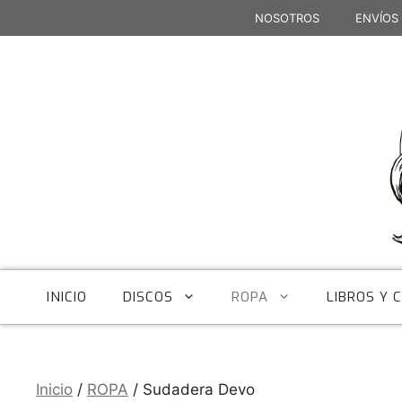
Saltar
NOSOTROS
ENVÍOS
al
contenido
INICIO
DISCOS
ROPA
LIBROS Y 
Inicio
/
ROPA
/ Sudadera Devo