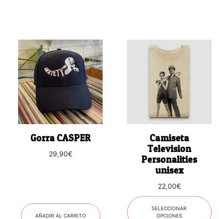
Este
producto
tiene
múltiples
variantes.
Las
opciones
se
Gorra CASPER
Camiseta
pueden
Television
29,90
€
elegir
Personalities
en
unisex
la
22,00
€
página
de
SELECCIONAR
producto
AÑADIR AL CARRITO
OPCIONES