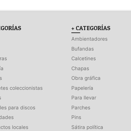
EGORÍAS
+ CATEGORÍAS
Ambientadores
Bufandas
ras
Calcetines
ía
Chapas
s
Obra gráfica
tes coleccionistas
Papelería
s
Para llevar
es para discos
Parches
dades
Pins
ctos locales
Sátira política