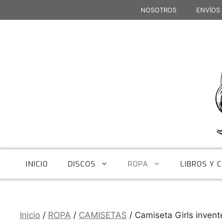
Saltar
NOSOTROS
ENVÍOS
al
contenido
INICIO
DISCOS
ROPA
LIBROS Y 
Inicio
/
ROPA
/
CAMISETAS
/ Camiseta Girls invent