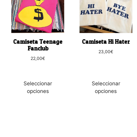
múltiples
múltiples
variantes.
variantes.
Las
Las
opciones
opciones
se
se
Camiseta Teenage
Camiseta Hi Hater
pueden
pueden
Fanclub
23,00
€
elegir
elegir
22,00
€
en
en
la
la
página
página
de
de
Seleccionar
Seleccionar
producto
producto
opciones
opciones