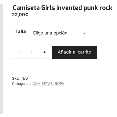
Camiseta Girls invented punk rock
22,00
€
Talla
-
+
Añadir al carrito
Camiseta
Girls
invented
punk
SKU:
N/D
rock
Categorías:
CAMISETAS
,
ROPA
cantidad