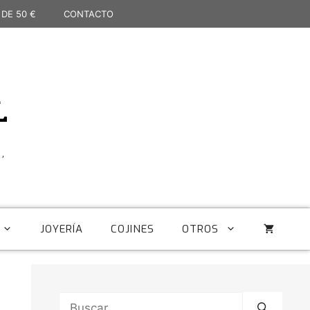
 DE 50 €
CONTACTO
L
,
JOYERÍA
COJINES
OTROS
Buscar: