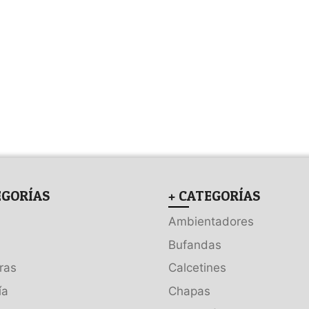
EGORÍAS
+ CATEGORÍAS
Ambientadores
Bufandas
ras
Calcetines
ía
Chapas