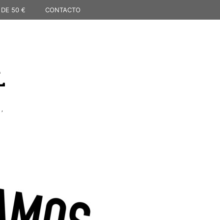
 DE 50 €
CONTACTO
L
,