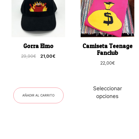
tiene
múltiples
variantes.
Las
opciones
se
Gorra Elmo
Camiseta Teenage
pueden
Fanclub
El
El
29,90
€
21,00
€
elegir
precio
precio
22,00
€
en
original
actual
la
era:
es:
página
29,90€.
21,00€.
de
Seleccionar
producto
€.
opciones
AÑADIR AL CARRITO