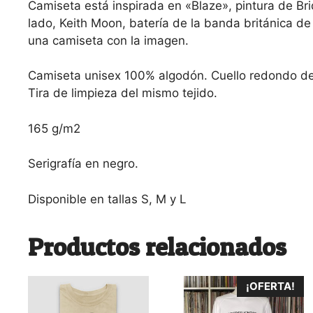
Camiseta está inspirada en «Blaze», pintura de Brid
lado, Keith Moon, batería de la banda británica de
una camiseta con la imagen.
Camiseta unisex 100% algodón. Cuello redondo de 
Tira de limpieza del mismo tejido.
165 g/m2
Serigrafía en negro.
Disponible en tallas S, M y L
Productos relacionados
Este
Este
¡OFERTA!
producto
producto