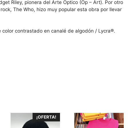
get Riley, pionera del Arte Optico (Op – Art). Por otro
 rock, The Who, hizo muy popular esta obra por llevar
color contrastado en canalé de algodón / Lycra®.
Este
¡OFERTA!
producto