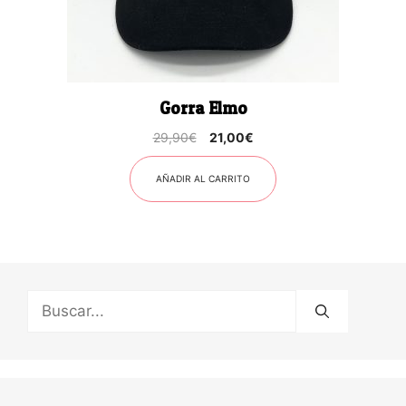
Gorra Elmo
El
El
29,90
€
21,00
€
precio
precio
original
actual
AÑADIR AL CARRITO
era:
es:
29,90€.
21,00€.
Buscar: