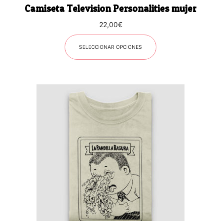
Camiseta Television Personalities mujer
de
producto
22,00
€
SELECCIONAR OPCIONES
Este
producto
tiene
múltiples
variantes.
Las
opciones
se
pueden
elegir
en