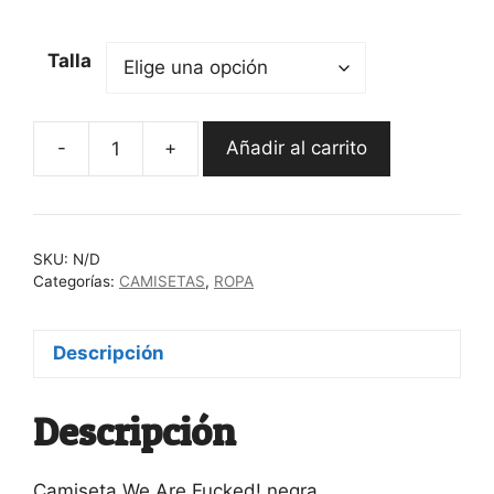
Talla
-
+
Añadir al carrito
Camiseta
We
Are
Fucked!
SKU:
N/D
negra
Categorías:
CAMISETAS
,
ROPA
cantidad
Descripción
Descripción
Camiseta We Are Fucked! negra