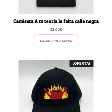
en
la
página
Camiseta A tu teoría le falta calle negra
de
producto
22,00
€
SELECCIONAR OPCIONES
¡OFERTA!