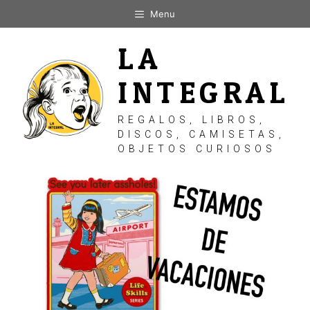
Saltar
Menu
al
contenido
LA
INTEGRAL
REGALOS, LIBROS,
DISCOS, CAMISETAS,
OBJETOS CURIOSOS