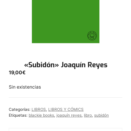
«Subidón» Joaquín Reyes
19,00
€
Sin existencias
Categorías:
LIBROS
,
LIBROS Y CÓMICS
Etiquetas:
blackie books
,
joaquín reyes
,
libro
,
subidón