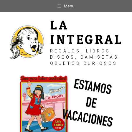
Saltar
Menu
al
contenido
LA
INTEGRAL
REGALOS, LIBROS,
DISCOS, CAMISETAS,
OBJETOS CURIOSOS