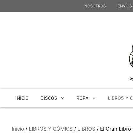
Saltar
NOSOTROS
ENVÍOS
al
contenido
INICIO
DISCOS
ROPA
LIBROS Y 
Inicio
/
LIBROS Y CÓMICS
/
LIBROS
/ El Gran Libro