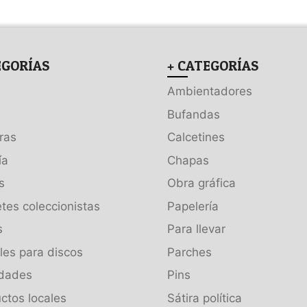
EGORÍAS
+ CATEGORÍAS
Ambientadores
Bufandas
ras
Calcetines
ía
Chapas
s
Obra gráfica
tes coleccionistas
Papelería
s
Para llevar
es para discos
Parches
dades
Pins
ctos locales
Sátira política