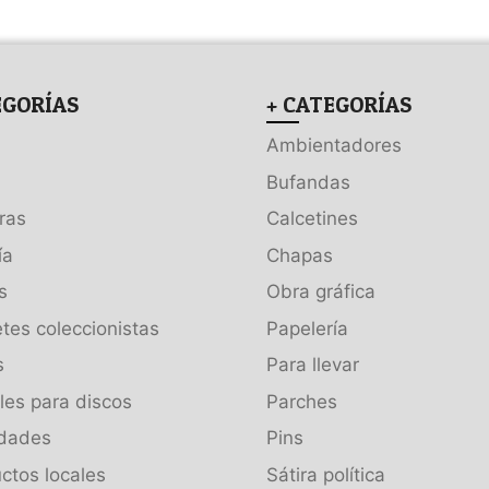
EGORÍAS
+ CATEGORÍAS
Ambientadores
Bufandas
ras
Calcetines
ía
Chapas
s
Obra gráfica
tes coleccionistas
Papelería
s
Para llevar
es para discos
Parches
dades
Pins
ctos locales
Sátira política