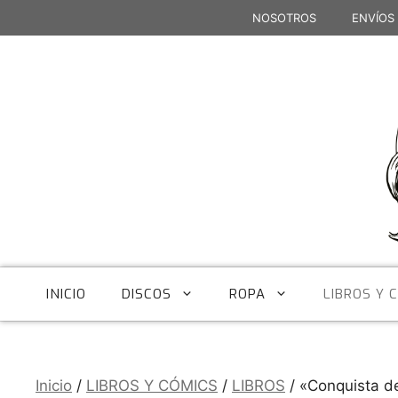
Saltar
NOSOTROS
ENVÍOS
al
contenido
INICIO
DISCOS
ROPA
LIBROS Y 
Inicio
/
LIBROS Y CÓMICS
/
LIBROS
/ «Conquista de