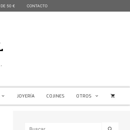
 DE 50 €
CONTACTO
L
,
JOYERÍA
COJINES
OTROS
Buscar: