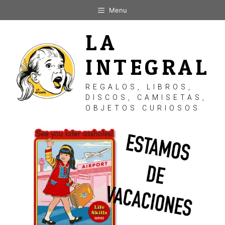
Saltar
Menu
al
contenido
LA
INTEGRAL
REGALOS, LIBROS,
DISCOS, CAMISETAS,
OBJETOS CURIOSOS