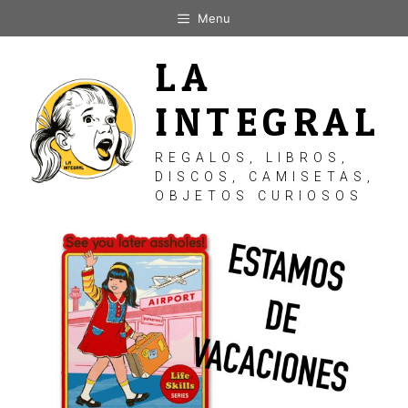
Saltar
Menu
al
contenido
LA
INTEGRAL
REGALOS, LIBROS,
DISCOS, CAMISETAS,
OBJETOS CURIOSOS