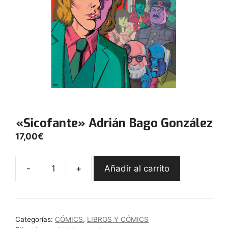
«Sicofante» Adrián Bago González
17,00
€
-
+
Añadir al carrito
"Sicofante"
Adrián
Bago
González
Categorías:
CÓMICS
,
LIBROS Y CÓMICS
cantidad