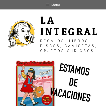
Saltar
Menu
al
contenido
LA
INTEGRAL
REGALOS, LIBROS,
DISCOS, CAMISETAS,
OBJETOS CURIOSOS