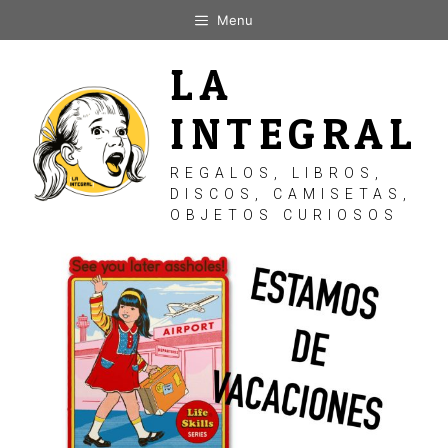
Saltar
Menu
al
contenido
LA
INTEGRAL
REGALOS, LIBROS,
DISCOS, CAMISETAS,
OBJETOS CURIOSOS