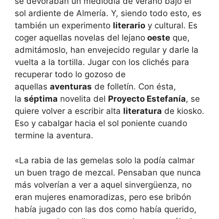
se devoraban un mediodía de verano bajo el
sol ardiente de Almería. Y, siendo todo esto, es
también un experimento
literario
y cultural. Es
coger aquellas novelas del lejano
oeste
que,
admitámoslo, han envejecido regular y darle la
vuelta a la tortilla. Jugar con los clichés para
recuperar todo lo gozoso de
aquellas
aventuras
de folletín. Con ésta,
la
séptima
novelita del
Proyecto Estefanía
, se
quiere volver a escribir alta
literatura
de kiosko.
Eso y cabalgar hacia el sol poniente cuando
termine la aventura.
«La rabia de las gemelas solo la podía calmar
un buen trago de mezcal. Pensaban que nunca
más volverían a ver a aquel sinvergüenza, no
eran mujeres enamoradizas, pero ese bribón
había jugado con las dos como había querido,