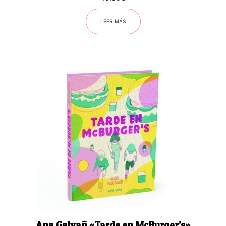
LEER MÁS
Ana Galvañ «Tarde en McBurger’s»