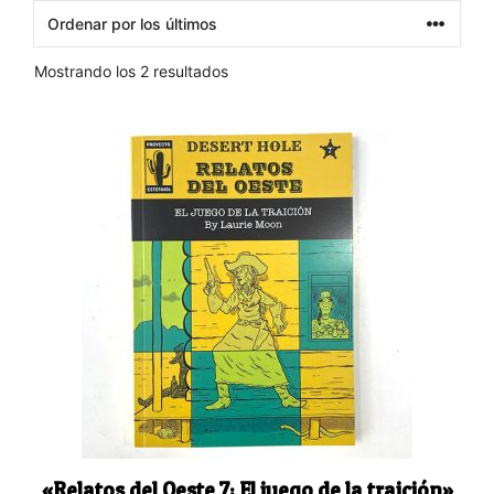
Ordenado
Mostrando los 2 resultados
por
los
últimos
«Relatos del Oeste 7: El juego de la traición»