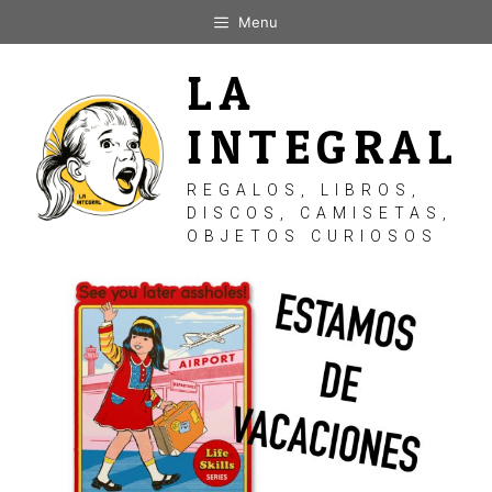
Saltar
Menu
al
contenido
LA
INTEGRAL
REGALOS, LIBROS,
DISCOS, CAMISETAS,
OBJETOS CURIOSOS