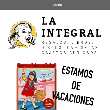
Saltar
Menu
al
contenido
LA
INTEGRAL
REGALOS, LIBROS,
DISCOS, CAMISETAS,
OBJETOS CURIOSOS