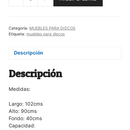
Mueble
para
discos
“Big
Categoría:
MUEBLES PARA DISCOS
Wednesday”
Etiqueta:
muebles para discos
cantidad
Descripción
Descripción
Medidas:
Largo: 102cms
Alto: 90cms
Fondo: 40cms
Capacidad: