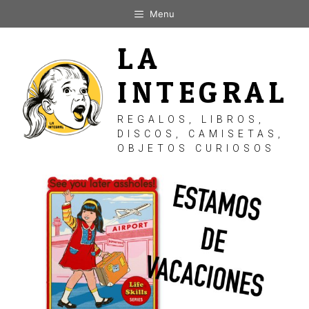
Saltar
Menu
al
contenido
LA
INTEGRAL
REGALOS, LIBROS,
DISCOS, CAMISETAS,
OBJETOS CURIOSOS