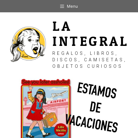
Saltar
Menu
al
contenido
LA
INTEGRAL
REGALOS, LIBROS,
DISCOS, CAMISETAS,
OBJETOS CURIOSOS