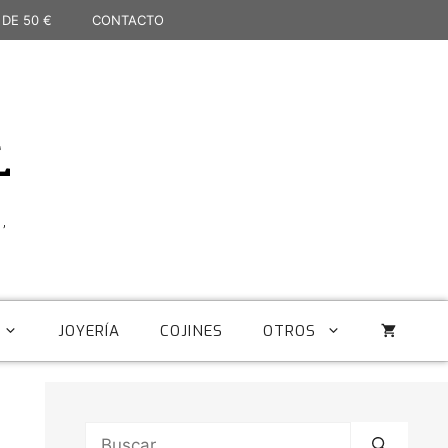
 DE 50 €
CONTACTO
L
,
JOYERÍA
COJINES
OTROS
Buscar: