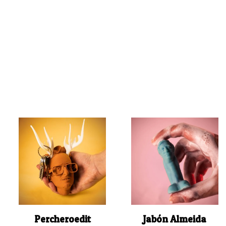
Percheroedit
Jabón Almeida