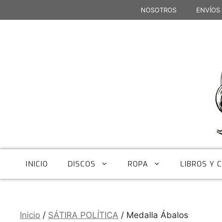
Saltar
NOSOTROS
ENVÍOS
al
contenido
INICIO
DISCOS
ROPA
LIBROS Y 
Inicio
/
SÁTIRA POLÍTICA
/ Medalla Ábalos