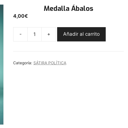
Medalla Ábalos
4,00
€
-
+
Añadir al carrito
Medalla
Ábalos
cantidad
Categoría:
SÁTIRA POLÍTICA