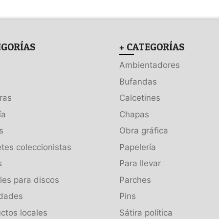
EGORÍAS
+ CATEGORÍAS
Ambientadores
Bufandas
ras
Calcetines
ía
Chapas
s
Obra gráfica
tes coleccionistas
Papelería
s
Para llevar
es para discos
Parches
dades
Pins
ctos locales
Sátira política