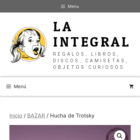
Saltar
Menu
al
contenido
LA
INTEGRAL
REGALOS, LIBROS,
DISCOS, CAMISETAS,
OBJETOS CURIOSOS
Menú
Inicio
/
BAZAR
/ Hucha de Trotsky