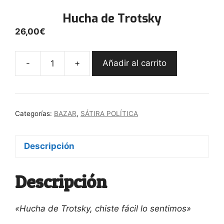
Hucha de Trotsky
26,00
€
-
+
Añadir al carrito
Hucha
de
Trotsky
cantidad
Categorías:
BAZAR
,
SÁTIRA POLÍTICA
Descripción
Descripción
«Hucha de Trotsky, chiste fácil lo sentimos»