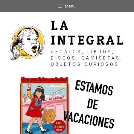
Saltar
Menu
al
contenido
LA
INTEGRAL
REGALOS, LIBROS,
DISCOS, CAMISETAS,
OBJETOS CURIOSOS