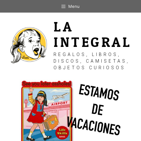
Saltar
Menu
al
contenido
LA
INTEGRAL
REGALOS, LIBROS,
DISCOS, CAMISETAS,
OBJETOS CURIOSOS