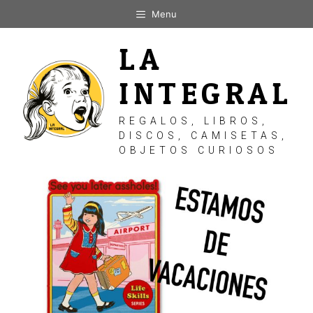
Saltar
Menu
al
contenido
LA
INTEGRAL
REGALOS, LIBROS,
DISCOS, CAMISETAS,
OBJETOS CURIOSOS