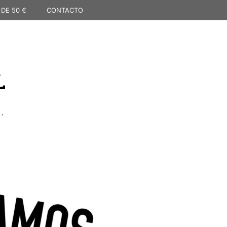
 DE 50 €
CONTACTO
L
,