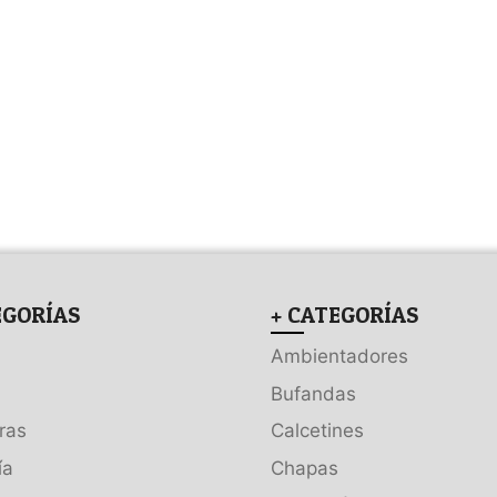
EGORÍAS
+ CATEGORÍAS
Ambientadores
Bufandas
ras
Calcetines
ía
Chapas