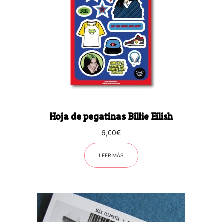
Hoja de pegatinas Billie Eilish
6,00
€
LEER MÁS