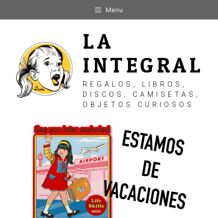
Saltar
Menu
al
contenido
LA
INTEGRAL
REGALOS, LIBROS,
DISCOS, CAMISETAS,
OBJETOS CURIOSOS