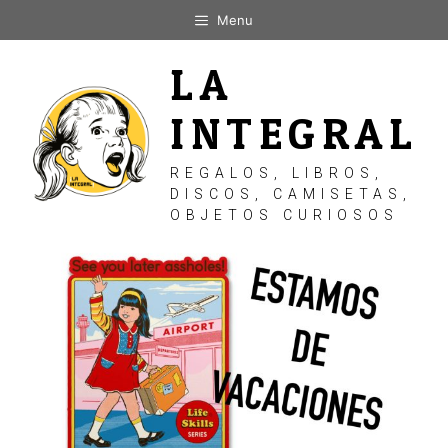
Saltar
Menu
al
contenido
LA
INTEGRAL
REGALOS, LIBROS,
DISCOS, CAMISETAS,
OBJETOS CURIOSOS