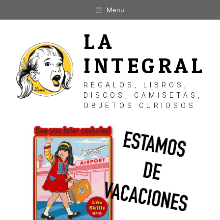
Saltar
Menu
al
contenido
LA
INTEGRAL
REGALOS, LIBROS,
DISCOS, CAMISETAS,
OBJETOS CURIOSOS