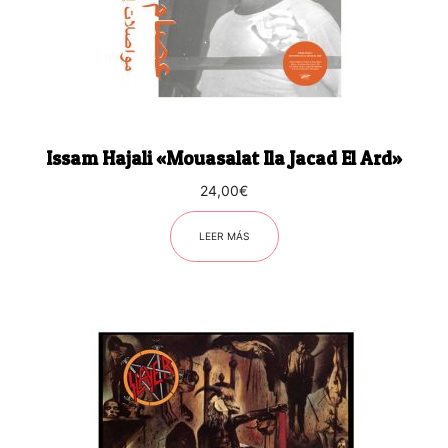
Issam Hajali «Mouasalat Ila Jacad El Ard»
24,00
€
LEER MÁS