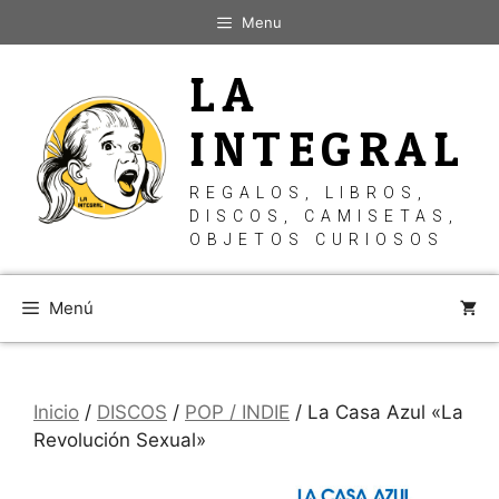
Saltar
Menu
al
contenido
LA
INTEGRAL
REGALOS, LIBROS,
DISCOS, CAMISETAS,
OBJETOS CURIOSOS
Menú
Inicio
/
DISCOS
/
POP / INDIE
/ La Casa Azul «La
Revolución Sexual»