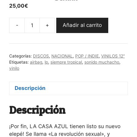
25,00
€
-
+
Añadir al carrito
La
Casa
Azul
"La
Categorías:
DISCOS
,
NACIONAL
,
POP / INDIE
,
VINILOS 12"
Revolución
Etiquetas:
airbag
,
lp
,
siempre tropical
,
sonido muchacho
,
Sexual"
vinilo
cantidad
Descripción
Descripción
¡Por fin, LA CASA AZUL tienen listo su nuevo
elepé! Se llama «La revolución sexual», y