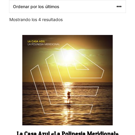
Ordenado
Mostrando los 4 resultados
por
los
últimos
La Casa Azul «La Polinesia Meridional»