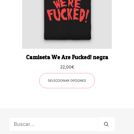
opciones
se
pueden
elegir
en
la
página
Camiseta We Are Fucked! negra
de
producto
22,00
€
SELECCIONAR OPCIONES
Buscar: