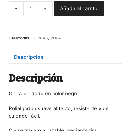
-
+
Añadir al carrito
Gorra
Gorrón
cantidad
Categorías:
GORRAS
,
ROPA
Descripción
Descripción
Gorra bordada en color negro.
Polialgodón suave al tacto, resistente y de
cuidado fácil.
Cierre trasero ajustable mediante tira