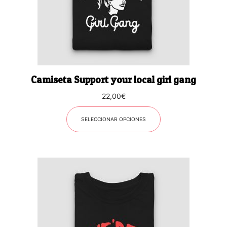
se
pueden
elegir
en
la
página
Camiseta Support your local girl gang
de
producto
22,00
€
SELECCIONAR OPCIONES
Este
producto
tiene
múltiples
variantes.
Las