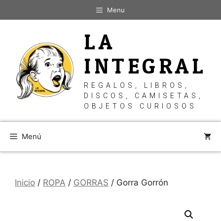
Saltar
Menu
al
contenido
LA
INTEGRAL
REGALOS, LIBROS,
DISCOS, CAMISETAS,
OBJETOS CURIOSOS
Menú
Inicio
/
ROPA
/
GORRAS
/ Gorra Gorrón