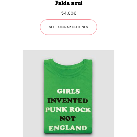
Falda azul
de
producto
54,00
€
SELECCIONAR OPCIONES
Este
producto
tiene
múltiples
variantes.
Las
opciones
se
pueden
elegir
en