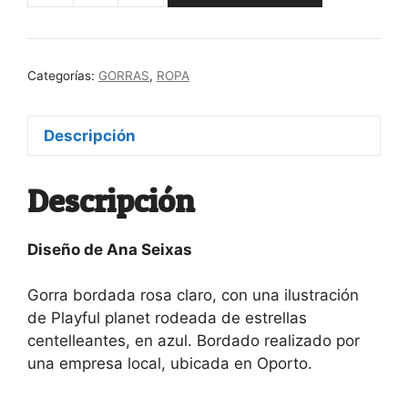
Magic
lemon
en
Categorías:
GORRAS
,
ROPA
amarillo
y
morado
Descripción
cantidad
Descripción
Diseño de Ana Seixas
Gorra bordada rosa claro, con una ilustración
de Playful planet rodeada de estrellas
centelleantes, en azul. Bordado realizado por
una empresa local, ubicada en Oporto.