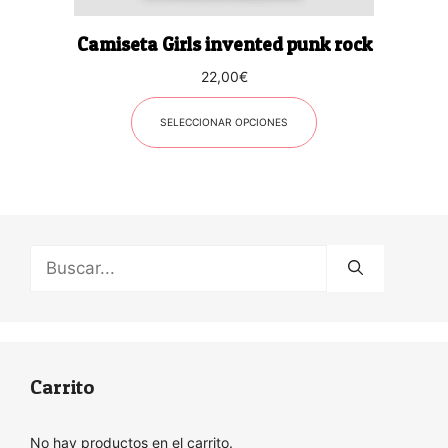
la
página
Camiseta Girls invented punk rock
de
producto
22,00
€
SELECCIONAR OPCIONES
Buscar:
Carrito
No hay productos en el carrito.