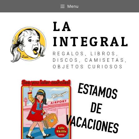
Saltar
Menu
al
contenido
LA
INTEGRAL
REGALOS, LIBROS,
DISCOS, CAMISETAS,
OBJETOS CURIOSOS