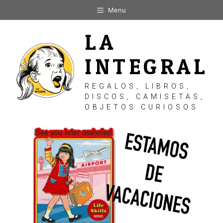
Saltar
Menu
al
contenido
LA
INTEGRAL
REGALOS, LIBROS,
DISCOS, CAMISETAS,
OBJETOS CURIOSOS