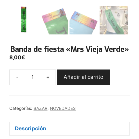
Banda de fiesta «Mrs Vieja Verde»
8,00
€
-
+
Añadir al carrito
Banda
de
fiesta
"Mrs
Categorías:
BAZAR
,
NOVEDADES
Vieja
Verde"
cantidad
Descripción