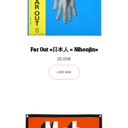
Far Out «日本人 = Nihonjin»
25,00
€
LEER MÁS