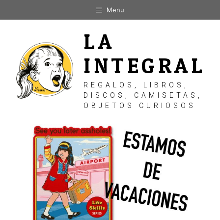
Saltar
Menu
al
contenido
LA
INTEGRAL
REGALOS, LIBROS,
DISCOS, CAMISETAS,
OBJETOS CURIOSOS