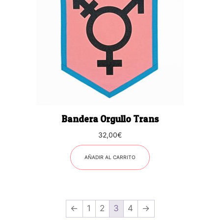
Bandera Orgullo Trans
32,00
€
AÑADIR AL CARRITO
←
1
2
3
4
→