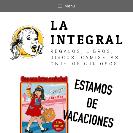
Saltar
Menu
al
contenido
LA
INTEGRAL
REGALOS, LIBROS,
DISCOS, CAMISETAS,
OBJETOS CURIOSOS