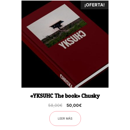
¡OFERTA!
«YKSUHC The book» Chusky
El
El
58,00
€
50,00
€
precio
precio
original
actual
LEER MÁS
era:
es:
58,00€.
50,00€.