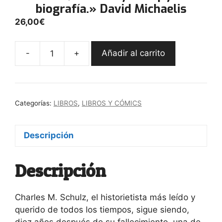
biografía.» David Michaelis
26,00
€
-
+
Añadir al carrito
"Schulz,
Carlitos
y
Snoopy.
Categorías:
LIBROS
,
LIBROS Y CÓMICS
Una
biografía."
David
Descripción
Michaelis
cantidad
Descripción
Charles M. Schulz, el historietista más leído y
querido de todos los tiempos, sigue siendo,