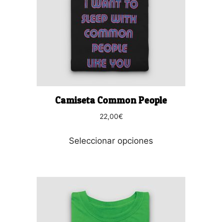
Las
opciones
se
pueden
elegir
en
la
página
Camiseta Common People
de
producto
22,00
€
Seleccionar opciones
Este
producto
tiene
múltiples