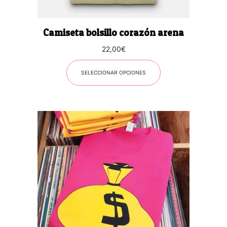
la
página
Camiseta bolsillo corazón arena
de
producto
22,00
€
SELECCIONAR OPCIONES
Este
producto
tiene
múltiples
variantes.
Las
opciones
se
pueden