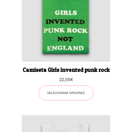
variantes.
Las
opciones
se
pueden
elegir
en
la
página
Camiseta Girls invented punk rock
de
producto
22,00
€
SELECCIONAR OPCIONES
Este
producto