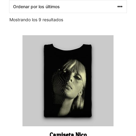
Ordenado
Mostrando los 9 resultados
por
los
Este
últimos
producto
tiene
múltiples
variantes.
Las
opciones
se
pueden
elegir
en
la
página
Camiseta Nico