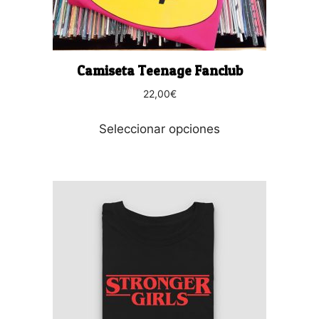
elegir
en
la
página
Camiseta Teenage Fanclub
de
producto
22,00
€
Seleccionar opciones
Este
producto
tiene
múltiples
variantes.
Las
opciones
se