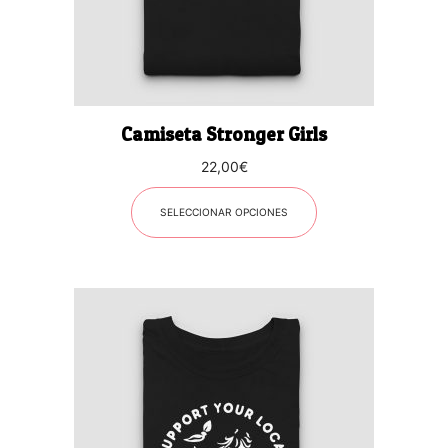
pueden
elegir
en
la
página
Camiseta Stronger Girls
de
producto
22,00
€
SELECCIONAR OPCIONES
Este
producto
tiene
múltiples
variantes.
Las