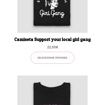
opciones
se
pueden
elegir
en
la
página
Camiseta Support your local girl gang
de
producto
22,00
€
SELECCIONAR OPCIONES
Este
producto
tiene
múltiples
variantes.