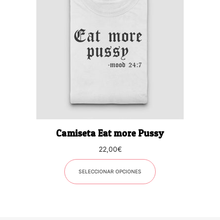
tiene
múltiples
variantes.
Las
opciones
se
pueden
elegir
en
la
página
Camiseta Eat more Pussy
de
producto
22,00
€
SELECCIONAR OPCIONES