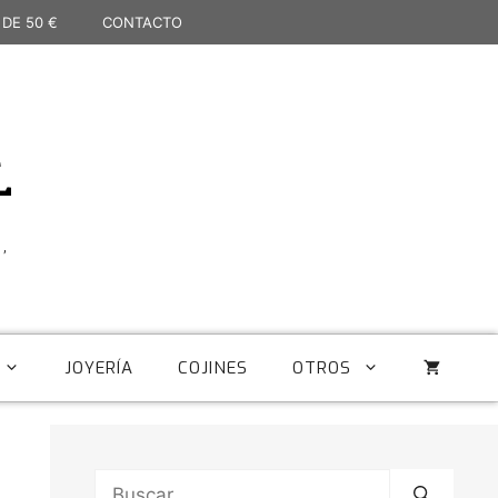
 DE 50 €
CONTACTO
L
,
JOYERÍA
COJINES
OTROS
Buscar: