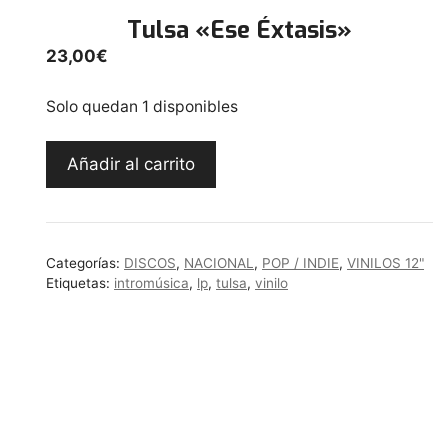
Tulsa «Ese Éxtasis»
23,00
€
Solo quedan 1 disponibles
Tulsa
Añadir al carrito
"Ese
Éxtasis"
cantidad
Categorías:
DISCOS
,
NACIONAL
,
POP / INDIE
,
VINILOS 12"
Etiquetas:
intromúsica
,
lp
,
tulsa
,
vinilo