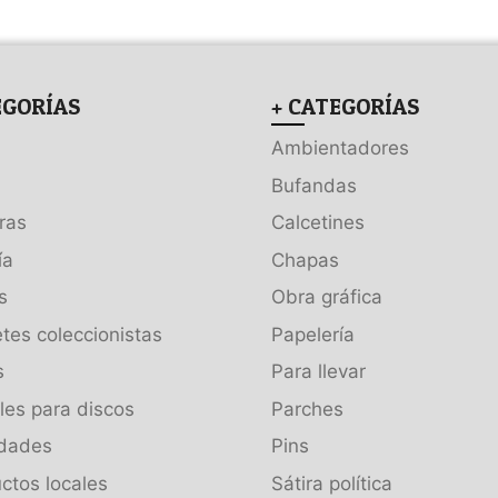
EGORÍAS
+ CATEGORÍAS
Ambientadores
Bufandas
ras
Calcetines
ía
Chapas
s
Obra gráfica
tes coleccionistas
Papelería
s
Para llevar
es para discos
Parches
dades
Pins
ctos locales
Sátira política