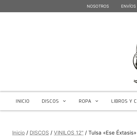
Saltar
NOSOTROS
ENVÍOS
al
contenido
INICIO
DISCOS
ROPA
LIBROS Y 
Inicio
/
DISCOS
/
VINILOS 12"
/ Tulsa «Ese Éxtasis»