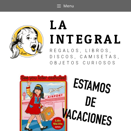
Saltar
Menu
al
contenido
LA
INTEGRAL
REGALOS, LIBROS,
DISCOS, CAMISETAS,
OBJETOS CURIOSOS