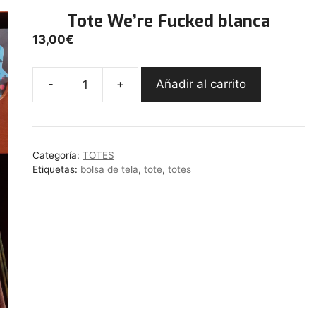
Tote We’re Fucked blanca
13,00
€
-
+
Añadir al carrito
Tote
We're
Fucked
blanca
Categoría:
TOTES
cantidad
Etiquetas:
bolsa de tela
,
tote
,
totes