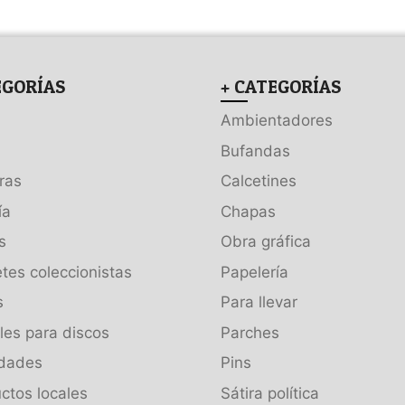
EGORÍAS
+ CATEGORÍAS
Ambientadores
Bufandas
ras
Calcetines
ía
Chapas
s
Obra gráfica
tes coleccionistas
Papelería
s
Para llevar
es para discos
Parches
dades
Pins
ctos locales
Sátira política