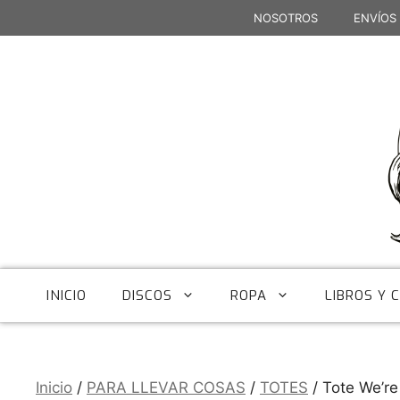
Saltar
NOSOTROS
ENVÍOS
al
contenido
INICIO
DISCOS
ROPA
LIBROS Y 
Inicio
/
PARA LLEVAR COSAS
/
TOTES
/ Tote We’re