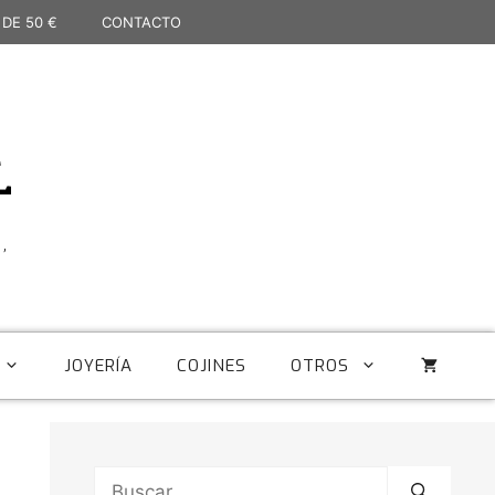
 DE 50 €
CONTACTO
L
,
JOYERÍA
COJINES
OTROS
Buscar: