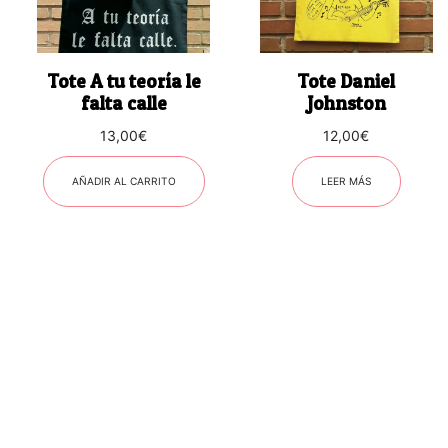
Tote A tu teoría le
Tote Daniel
falta calle
Johnston
13,00
€
12,00
€
AÑADIR AL CARRITO
LEER MÁS